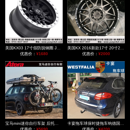
美国KX03 17寸假防脱钢圈 JEEP牧马人/指南者/猛禽/普拉多/FJ适用
美国KX 2016新款17寸 20寸22寸 适用于牧马人/道奇公羊等车型
优惠价：
¥1680
优惠价：
¥2000
宝马mini迷你自行车架 后托式单车架德国爱德乐速达DL车架
卡宴拖车球保时捷拖车钩德国威斯法利westfalia后托球自行车架
优惠价：
¥5690
优惠价：
¥4200